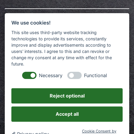
Ampelsystem
We use cookies!
This site uses third-party website tracking
Achten Sie immer auf unser Ampelsystem oder rufen
technologies to provide its services, constantly
Sie uns an.
improve and display advertisements according to
users' interests. I agree to this and can revoke or
change my consent at any time with effect for the
future.
Necessary
Functional
Geöffnet
Reject optional
Accept all
Cookie Consent by
Privacy policy